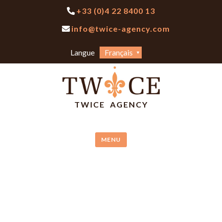
Skip
+33 (0)4 22 8400 13
to
info@twice-agency.com
content
Choisir
Langue
une
langue
TWICE AGENCY
MENU