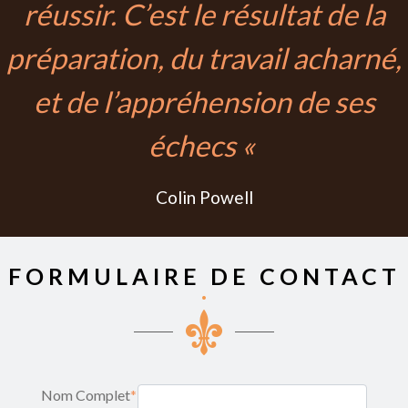
réussir. C’est le résultat de la
préparation, du travail acharné,
et de l’appréhension de ses
échecs «
Colin Powell
FORMULAIRE DE CONTACT
Nom Complet
*