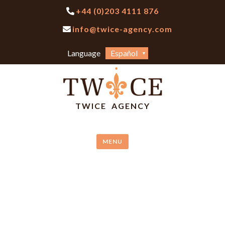
Skip
+44 (0)203 4111 876
to
info@twice-agency.com
content
Elegir
Language
un
idioma
TWICE AGENCY
MENU