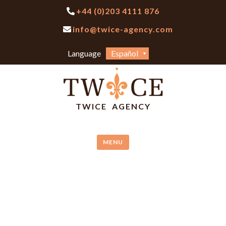
Skip
+44 (0)203 4111 876
to
info@twice-agency.com
content
Elegir
Language
un
idioma
TWICE AGENCY
MENU