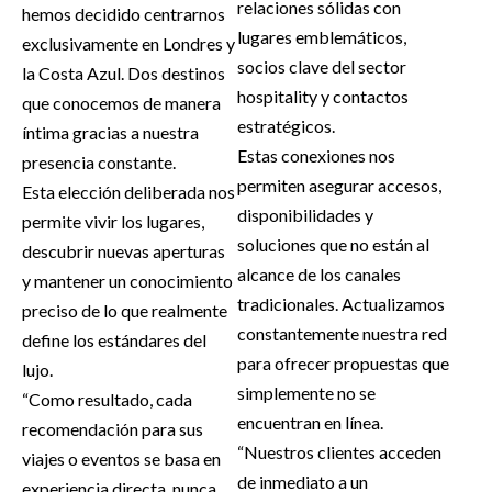
relaciones sólidas con
hemos decidido centrarnos
lugares emblemáticos,
exclusivamente en Londres y
socios clave del sector
la Costa Azul. Dos destinos
hospitality y contactos
que conocemos de manera
estratégicos.
íntima gracias a nuestra
Estas conexiones nos
presencia constante.
permiten asegurar accesos,
Esta elección deliberada nos
disponibilidades y
permite vivir los lugares,
soluciones que no están al
descubrir nuevas aperturas
alcance de los canales
y mantener un conocimiento
tradicionales. Actualizamos
preciso de lo que realmente
constantemente nuestra red
define los estándares del
para ofrecer propuestas que
lujo.
simplemente no se
“Como resultado, cada
encuentran en línea.
recomendación para sus
“Nuestros clientes acceden
viajes o eventos se basa en
de inmediato a un
experiencia directa, nunca