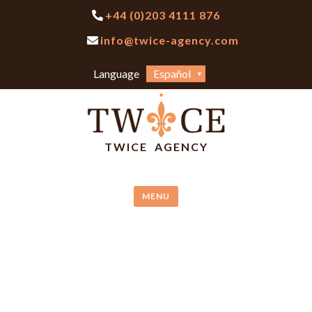
Skip
+44 (0)203 4111 876
to
info@twice-agency.com
content
Elegir
Language
un
idioma
TWICE AGENCY
MENU